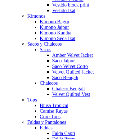
Vestido block print
Vestido Ikat
Kimonos
Kimono Bagru
Kimono Jaipur
Kimono Kantha
Kimono Seda Ikat
Sacos y Chalecos
Sacos
Amber Velvet Jacket
Saco Jaipur
Saco Velvet Corto
Velvet Quilted Jacket
Saco Bengali
Chalecos
Chaleco Bengali
Velvet Quilted Vest
Tops
Blusa Tropical
Camisa Rayas
Crop Tops
Faldas y Pantalones
Faldas
Falda Capri
Falda Pareo