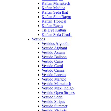
Kaftan Marrakech
Kaftan Medina
Kaftan Seda Ikat
Kaftan Slim Bagru
Kaftan Tropical
Kaftan Rayas
Tie Dye Kaftan
Kaftan Seda Cruda
Vestidos
Vestidos Algodón
Vestido Afghani
Vestido Assam
Vestido Balloon
Vestido Cairo
Vestido Carol
Vestido Camia
Vestido Loretto
Vestido Margot
Vestido Marrakech
Vestido Maxi Indigo
Vestido Open Stripes
Vestido Sofia
Vestido Stripes
Vestido Summer
Vestido Victoria