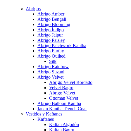
Abrigos
Abrigo Amber
Abrigo Bengali
Abrigo Blooming
Abrigo Índigo
Abrigo Jaipur
Abrigo Paisley
Abrigo Patchwork Kantha
Abrigo Earthy
Abrigo Quilted
Silk
Abrigo Rainbow
Abrigo Suzani
Abrigo Velvet
Abrigo Velvet Bordado
Velvet Bagru
Abrigo Velvet
Ottoman Velvet
Abrigo Balloon Kantha
Japan Kantha Trench Coat
Vestidos y Kaftanes
Kaftanes
Kaftan Algodón
Kaftan Bagru