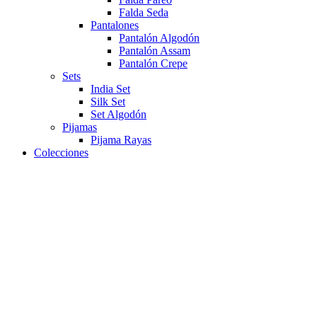
Falda Seda
Pantalones
Pantalón Algodón
Pantalón Assam
Pantalón Crepe
Sets
India Set
Silk Set
Set Algodón
Pijamas
Pijama Rayas
Colecciones