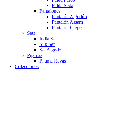
Falda Seda
Pantalones
Pantalón Algodón
Pantalón Assam
Pantalón Crepe
Sets
India Set
Silk Set
Set Algodón
Pijamas
Pijama Rayas
Colecciones