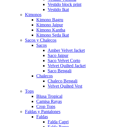
Vestido block print
Vestido Ikat
Kimonos
Kimono Bagru
Kimono Jaipur
Kimono Kantha
Kimono Seda Ikat
Sacos y Chalecos
Sacos
Amber Velvet Jacket
Saco Jaipur
Saco Velvet Corto
Velvet Quilted Jacket
Saco Bengali
Chalecos
Chaleco Bengali
Velvet Quilted Vest
Tops
Blusa Tropical
Camisa Rayas
Crop Tops
Faldas y Pantalones
Faldas
Falda Capri
Falda Pareo