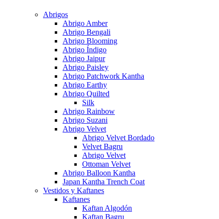
Abrigos
Abrigo Amber
Abrigo Bengali
Abrigo Blooming
Abrigo Índigo
Abrigo Jaipur
Abrigo Paisley
Abrigo Patchwork Kantha
Abrigo Earthy
Abrigo Quilted
Silk
Abrigo Rainbow
Abrigo Suzani
Abrigo Velvet
Abrigo Velvet Bordado
Velvet Bagru
Abrigo Velvet
Ottoman Velvet
Abrigo Balloon Kantha
Japan Kantha Trench Coat
Vestidos y Kaftanes
Kaftanes
Kaftan Algodón
Kaftan Bagru