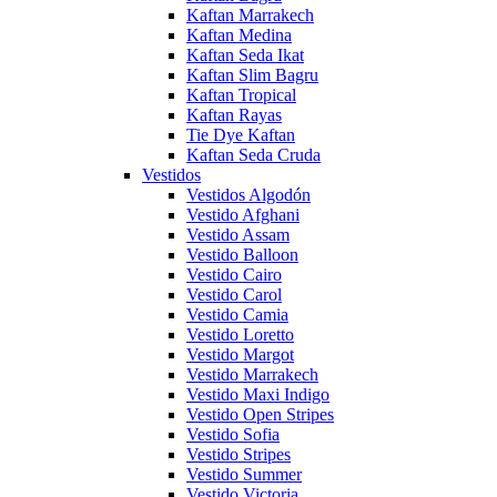
Kaftan Marrakech
Kaftan Medina
Kaftan Seda Ikat
Kaftan Slim Bagru
Kaftan Tropical
Kaftan Rayas
Tie Dye Kaftan
Kaftan Seda Cruda
Vestidos
Vestidos Algodón
Vestido Afghani
Vestido Assam
Vestido Balloon
Vestido Cairo
Vestido Carol
Vestido Camia
Vestido Loretto
Vestido Margot
Vestido Marrakech
Vestido Maxi Indigo
Vestido Open Stripes
Vestido Sofia
Vestido Stripes
Vestido Summer
Vestido Victoria